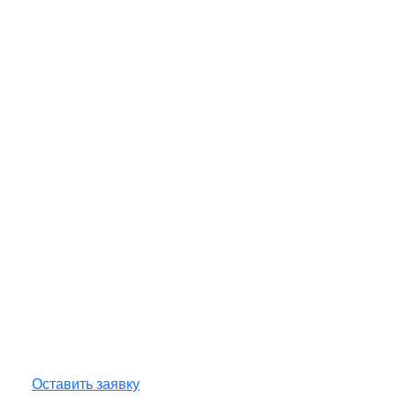
Нужна экспертиза вашего
объекта?
Оставьте заявку — инженер бесплатно
проконсультирует, рассчитает сроки и стоимость
работ.
Оставить заявку