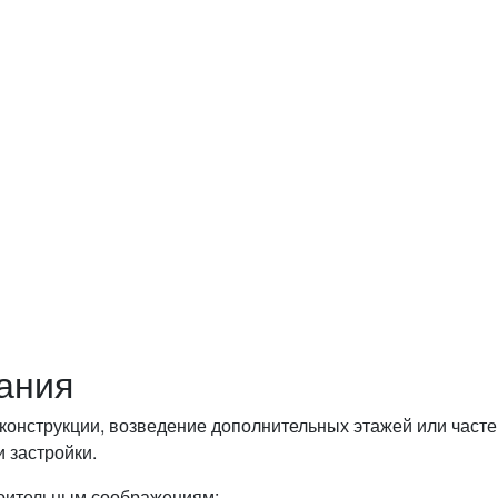
ьтацию по любым интересу
нит и бесплатно ответит на все
ания
онструкции, возведение дополнительных этажей или частей
 застройки.
роительным соображениям: