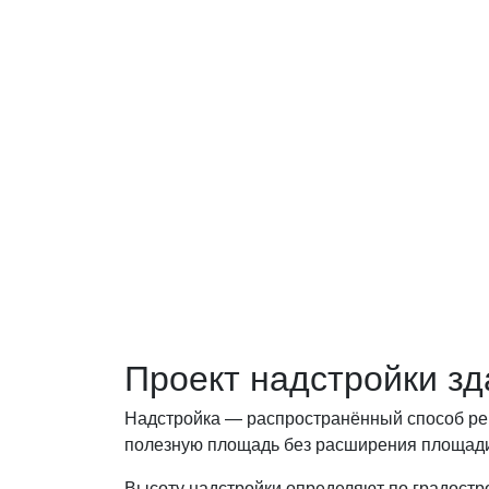
Получите консул
вопросам!
Оставьте заявку — инженер перезво
ваши вопросы.
Проект надстройки зд
Надстройка — распространённый способ рек
полезную площадь без расширения площади
Высоту надстройки определяют по градост